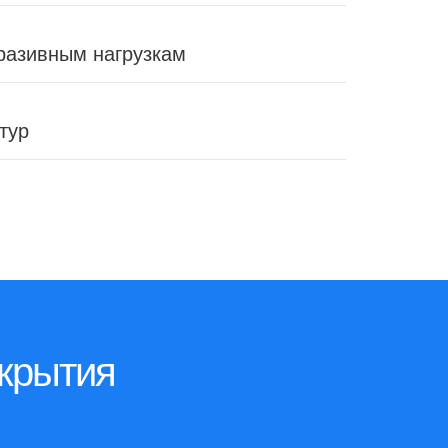
разивным нагрузкам
тур
окрытия