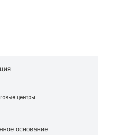
ация
рговые центры
нное основание