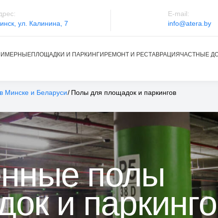
дрес:
E-mail:
инск, ул. Калинина, 7
info@atera.by
ЛИМЕРНЫЕ
ПЛОЩАДКИ И ПАРКИНГИ
РЕМОНТ И РЕСТАВРАЦИЯ
ЧАСТНЫЕ ДО
в Минске и Беларуси
Полы для площадок и паркингов
нные полы
ок и паркинго