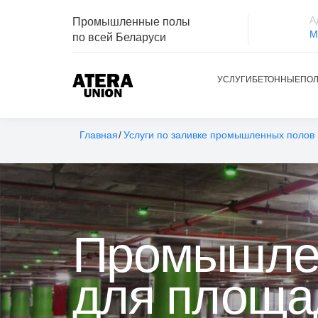
А
Промышленные полы
М
по всей Беларуси
УСЛУГИ
БЕТОННЫЕ
ПО
Главная
Услуги по заливке промышленных полов 
Промышле
для площад