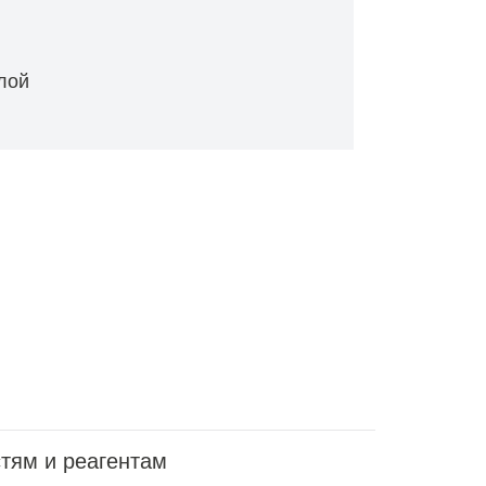
лой
стям и реагентам