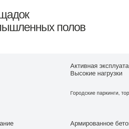
щадок
омышленных полов
Активная эксплуат
Высокие нагрузки
Городские паркинги, то
вание
Армированное бето